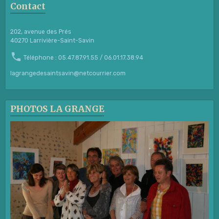
Contact
202, avenue des Prés
40270 Larrivière-Saint-Savin
Téléphone : 05.47.87.91.55 / 06.01.17.38.94
lagrangedesaintsavin@netcourrier.com
PHOTOS LA GRANGE