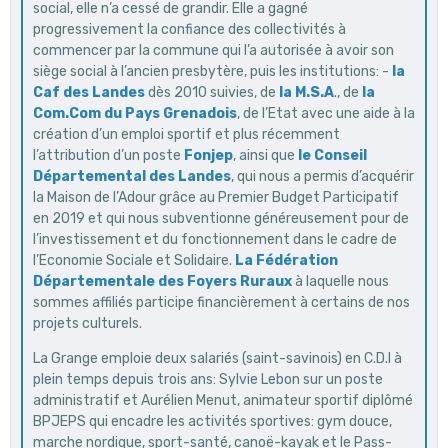
social, elle n’a cessé de grandir. Elle a gagné
progressivement la confiance des collectivités à
commencer par la commune qui l’a autorisée à avoir son
siège social à l’ancien presbytère, puis les institutions: -
la
Caf des Landes
dès 2010 suivies, de
la
M.S.A
.
, de
la
Com.Com du Pays Grenadois
, de l’Etat avec une aide à la
création d’un emploi sportif et plus récemment
l’attribution d’un poste
Fonjep
, ainsi que
le
Conseil
Départemental des Landes
, qui nous a permis d’acquérir
la Maison de l’Adour grâce au Premier Budget Participatif
en 2019 et qui nous subventionne généreusement pour de
l’investissement et du fonctionnement dans le cadre de
l’Economie Sociale et Solidaire.
La
Fédération
Départementale des Foyers Ruraux
à laquelle nous
sommes affiliés participe financièrement à certains de nos
projets culturels.
La Grange emploie deux salariés (saint-savinois) en C.D.I à
plein temps depuis trois ans: Sylvie Lebon sur un poste
administratif et Aurélien Menut, animateur sportif diplômé
BPJEPS qui encadre les activités sportives: gym douce,
marche nordique, sport-santé, canoë-kayak et le Pass-