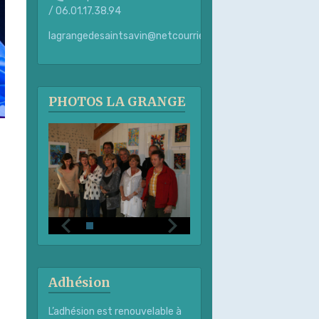
/ 06.01.17.38.94
lagrangedesaintsavin@netcourrier.com
PHOTOS LA GRANGE
Adhésion
L’adhésion est renouvelable à