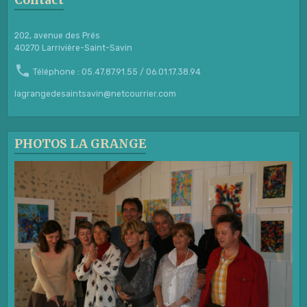
Contact
202, avenue des Prés
40270 Larrivière-Saint-Savin
Téléphone : 05.47.87.91.55 / 06.01.17.38.94
lagrangedesaintsavin@netcourrier.com
PHOTOS LA GRANGE