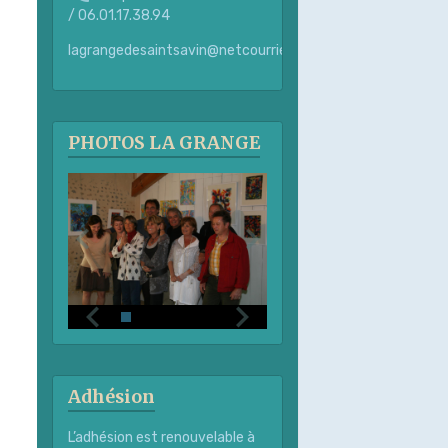
/ 06.01.17.38.94
lagrangedesaintsavin@netcourrier.com
PHOTOS LA GRANGE
Adhésion
L’adhésion est renouvelable à