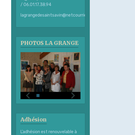
/ 06.01.17.38.94
lagrangedesaintsavin@netcourrier.com
PHOTOS LA GRANGE
Adhésion
L’adhésion est renouvelable à