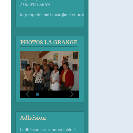
/ 06.01.17.38.94
lagrangedesaintsavin@netcourrier.com
PHOTOS LA GRANGE
Adhésion
L’adhésion est renouvelable à